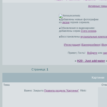
Активные темы
●Добавлены новые фотографии
из
жизни
героев сериала.
●Обновления в видеоархиве:
добавлены серии
3-его сезона
.
●Восстановлены
музыкальные композ
|Регистрация|
|Баннерообмен|
|Воп
Привет, Гость!
Войдите
или
за
»
H20 - Just add water
Страница:
1
Картинки
Тема
Отв
Важно:
Закрыта
Правила раздела "Картинки"
Rikki