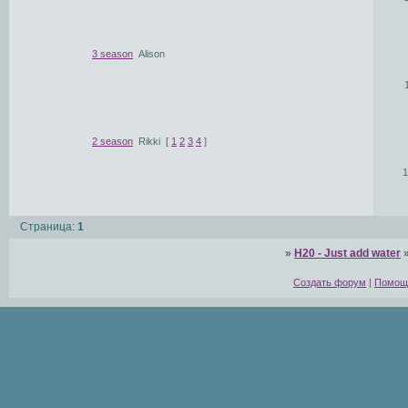
3 season
Alison
2 season
Rikki
[
1
2
3
4
]
1
Страница:
1
»
H20 - Just add water
Создать форум
|
Помощ