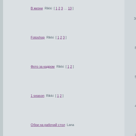
В жизни
Rikki
[
1
2
3
…
13
]
3
Fotoshop
Rikki
[
1
2
3
]
Фото за кадром
Rikki
[
1
2
]
1 season
Rikki
[
1
2
]
Обои на рабочий стол
Lana