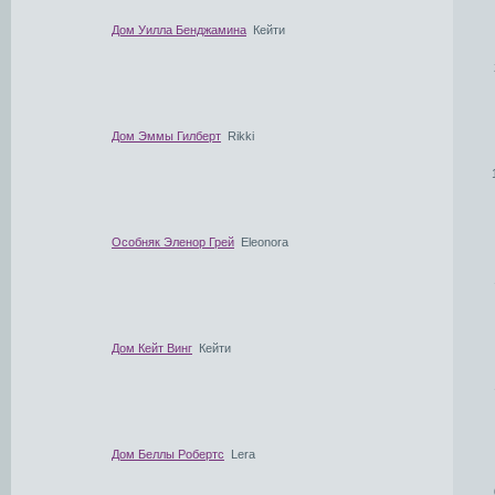
Дом Уилла Бенджамина
Кейти
Дом Эммы Гилберт
Rikki
Особняк Эленор Грей
Eleonora
Дом Кейт Винг
Кейти
Дом Беллы Робертс
Lera