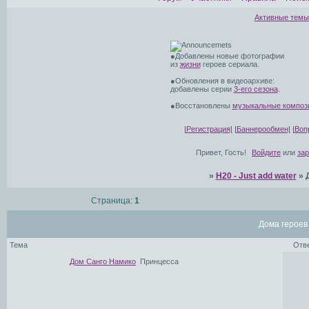
Активные темы
●Добавлены новые фотографии
из
жизни
героев сериала.
●Обновления в видеоархиве:
добавлены серии
3-его сезона
.
●Восстановлены
музыкальные композ
|Регистрация|
|Баннерообмен|
|Воп
Привет, Гость!
Войдите
или
за
»
H20 - Just add water
»
Страница:
1
Дома героев
Тема
Отв
Дом Санго Намико
Принцесса