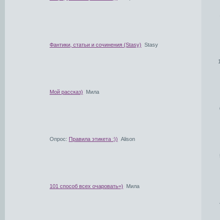
Фантики, статьи и сочинения (Stasy)
Stasy
Мой рассказ)
Мила
Опрос:
Правила этикета :))
Alison
101 способ всех очаровать=)
Мила