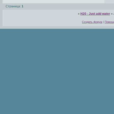
Страница:
1
»
H20 - Just add water
»
Создать форум
|
Помощ