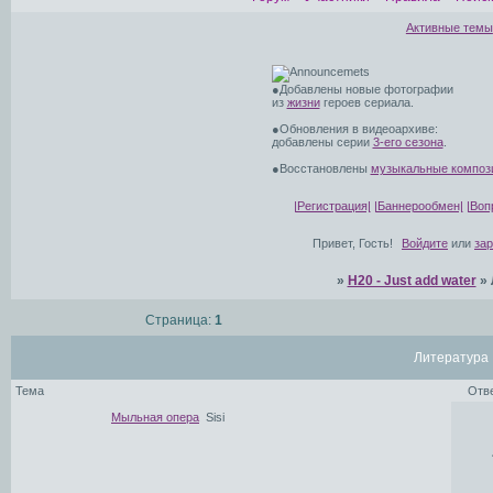
Активные темы
●Добавлены новые фотографии
из
жизни
героев сериала.
●Обновления в видеоархиве:
добавлены серии
3-его сезона
.
●Восстановлены
музыкальные композ
|Регистрация|
|Баннерообмен|
|Воп
Привет, Гость!
Войдите
или
за
»
H20 - Just add water
»
Страница:
1
Литература
Тема
Отв
Мыльная опера
Sisi