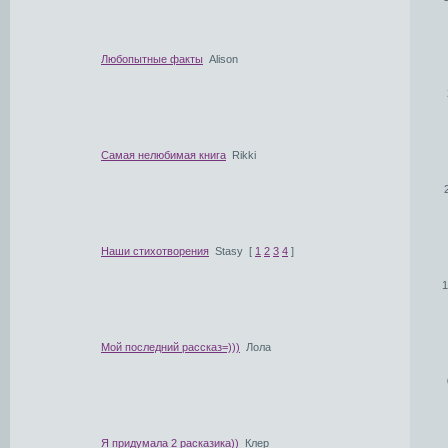
Любопытные факты
Alison
Самая нелюбимая книга
Rikki
Наши стихотворения
Stasy
[
1
2
3
4
]
1
Мой последний рассказ=)))
Лола
Я придумала 2 расказика))
Клер