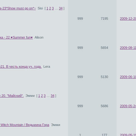
а-23*Show must go on*~
Sisi
[
1
2
3
…
34
]
999
7195
2009-12-2
ка - 22 ♥Summer fun♥
Alison
999
5654
2009-08-11
1. В честь конца уч. года.
Lera
999
5130
2009-06-1
20. "Майский".
Эмми
[
1
2
3
…
34
]
999
5686
2009-05-2
 Witch Mountain / Ведьмина Гора
Эмми
1
177
2009-05-1