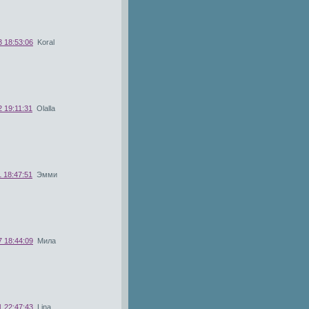
3 18:53:06
Koral
 19:11:31
Olalla
 18:47:51
Эмми
7 18:44:09
Мила
1 22:47:43
Lina