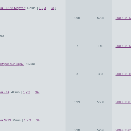
а - 15 "8 Марта!"
Rosie
[
1
2
3
…
34
]
998
5225
2009-03-1
ara
7
140
2009-03-12
/Взрослые игры.
Эмми
3
337
2009-03-11
а - 14
Alison
[
1
2
3
…
34
]
999
5550
2009-03-0
ка №13
Мила
[
1
2
3
…
34
]
998
5296
2009-03-0