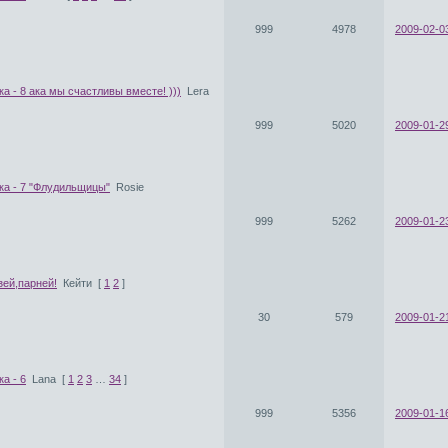
999
4978
2009-02-0
а - 8 ака мы счастливы вместе! )))
Lera
999
5020
2009-01-2
ка - 7 "Флудильщицы"
Rosie
999
5262
2009-01-2
зей,парней!
Кейти
[
1
2
]
30
579
2009-01-21
а - 6
Lana
[
1
2
3
…
34
]
999
5356
2009-01-1