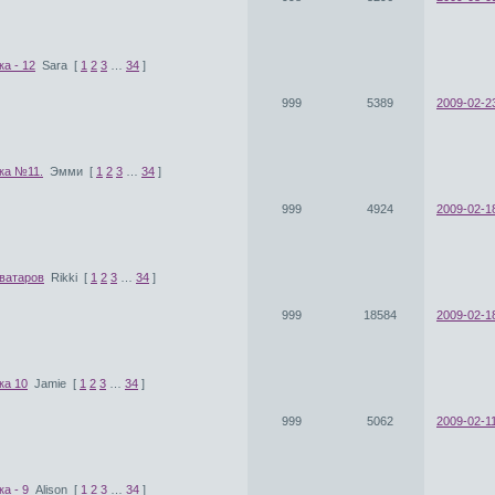
а - 12
Sara
[
1
2
3
…
34
]
999
5389
2009-02-2
ка №11.
Эмми
[
1
2
3
…
34
]
999
4924
2009-02-1
аватаров
Rikki
[
1
2
3
…
34
]
999
18584
2009-02-1
ка 10
Jamie
[
1
2
3
…
34
]
999
5062
2009-02-11
а - 9
Alison
[
1
2
3
…
34
]