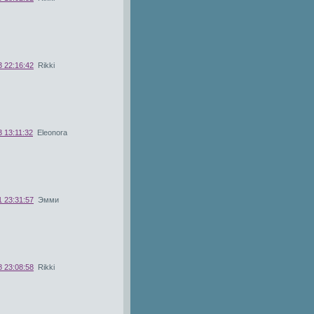
3 22:16:42
Rikki
 13:11:32
Eleonora
1 23:31:57
Эмми
8 23:08:58
Rikki