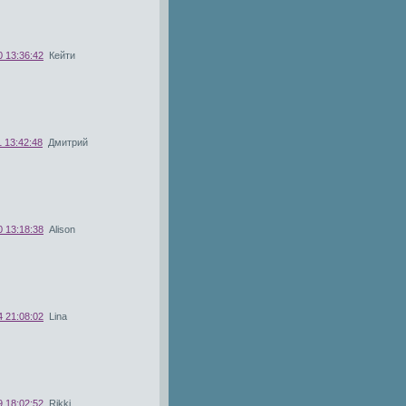
0 13:36:42
Кейти
 13:42:48
Дмитрий
0 13:18:38
Alison
4 21:08:02
Lina
9 18:02:52
Rikki