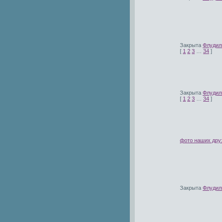
Закрыта
Флудилк
[
1
2
3
…
34
]
Закрыта
Флудил
[
1
2
3
…
34
]
фото наших дру
Закрыта
Флудилк