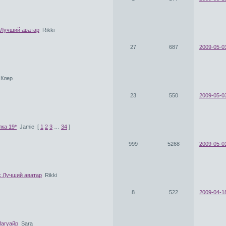
Лучший аватар
Rikki
27
687
2009-05-0
Клер
23
550
2009-05-03
ка 19*
Jamie
[
1
2
3
…
34
]
999
5268
2009-05-0
с Лучший аватар
Rikki
8
522
2009-04-1
Магуайр
Sara