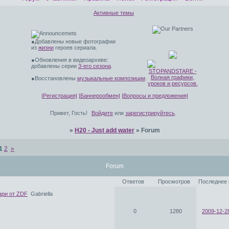
Активные темы
●Добавлены новые фотографии
из
жизни
героев сериала.
●Обновления в видеоархиве:
добавлены серии
3-его сезона
.
●Восстановлены
музыкальные композиции
.
|Регистрация|
|Баннерообмен|
|Вопросы и предложения|
Привет, Гость!
Войдите
или
зарегистрируйтесь
.
»
H20 - Just add water
»
Forum
1
2
»
Forum
Ответов
Просмотров
Последнее
ари от ZDF
Gabriella
0
1280
2009-12-2