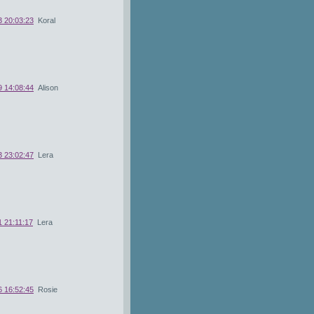
3 20:03:23
Koral
9 14:08:44
Alison
3 23:02:47
Lera
 21:11:17
Lera
6 16:52:45
Rosie