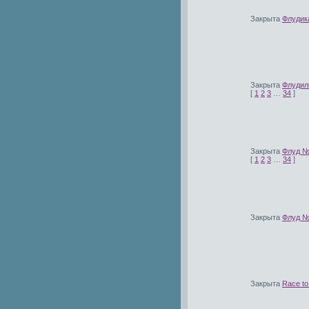
Закрыта
Флудик
Закрыта
Флудил
[
1
2
3
…
34
]
Закрыта
Флуд №2
[
1
2
3
…
34
]
Закрыта
Флуд № 
Закрыта
Race to