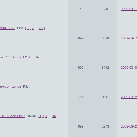
4
230
2009-04-1
лка - 18...
Lina
[
1
2
3
…
34
]
999
5859
2009-04-1
а - 17
Sara
[
1
2
3
…
34
]
999
5492
2009-03-3
комментариев
Rikki
28
156
2009-03-25
16. "Веее-сна."
Эмми
[
1
2
3
…
34
]
999
5273
2009-03-2